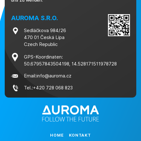
uns zu wenden.
AUROMA S.R.O.
Sedláčkova 984/26
470 01 Česká Lípa
Czech Republic
GPS-Koordinaten:
50.67957843504198, 14.528171511978728
Email:
info@auroma.cz
Tel.:
+420 728 068 823
HOME
KONTAKT